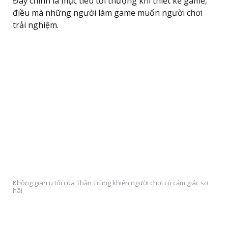
Đây chính là mục tiêu tối thượng khi thiết kế game,
điều mà những người làm game muốn người chơi
trải nghiệm.
Không gian u tối của Thần Trùng khiến người chơi có cảm giác sợ
hãi