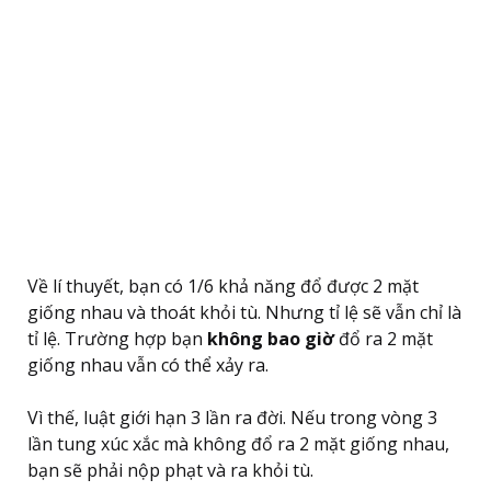
Về lí thuyết, bạn có 1/6 khả năng đổ được 2 mặt
giống nhau và thoát khỏi tù. Nhưng tỉ lệ sẽ vẫn chỉ là
tỉ lệ. Trường hợp bạn
không bao giờ
đổ ra 2 mặt
giống nhau vẫn có thể xảy ra.
Vì thế, luật giới hạn 3 lần ra đời. Nếu trong vòng 3
lần tung xúc xắc mà không đổ ra 2 mặt giống nhau,
bạn sẽ phải nộp phạt và ra khỏi tù.