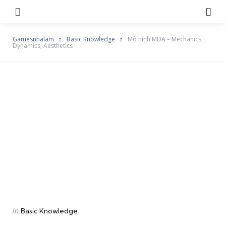
Menu
Se
Gamesnhalam
Basic Knowledge
Mô hình MDA – Mechanics,
Dynamics, Aesthetics
Categories
Posted
in
Basic Knowledge
in