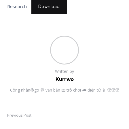
Research
Download
Written by
Kurrwo
Công nhân👷gõ 💬 văn bản ⌨️ trò chơi 🎮 điện tử 📱 👏👏👏
Previous Post
Post
navigation