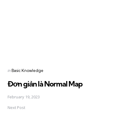
Posted
in
Basic Knowledge
in
Đơn giản là Normal Map
February 19, 2023
Next Post