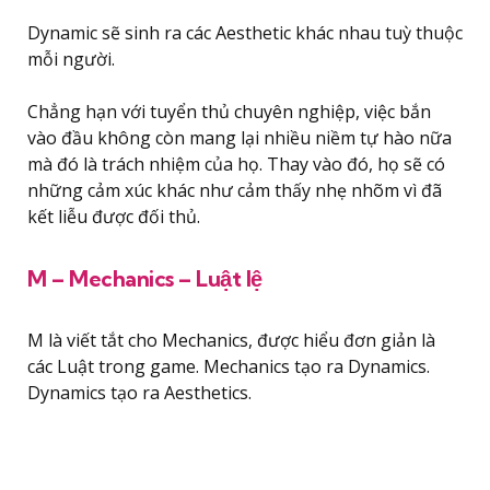
Dynamic sẽ sinh ra các Aesthetic khác nhau tuỳ thuộc
mỗi người.
Chẳng hạn với tuyển thủ chuyên nghiệp, việc bắn
vào đầu không còn mang lại nhiều niềm tự hào nữa
mà đó là trách nhiệm của họ. Thay vào đó, họ sẽ có
những cảm xúc khác như cảm thấy nhẹ nhõm vì đã
kết liễu được đối thủ.
M – Mechanics – Luật lệ
M là viết tắt cho Mechanics, được hiểu đơn giản là
các Luật trong game. Mechanics tạo ra Dynamics.
Dynamics tạo ra Aesthetics.