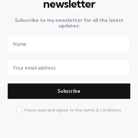
newsletter
Subscribe to my newsletter for all the latest
updates:
I have read and agree to the terms & conditions