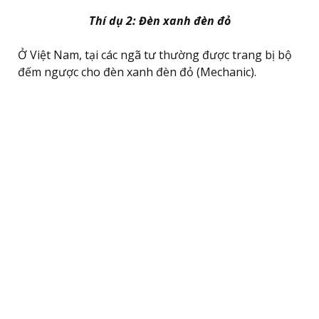
Thí dụ 2: Đèn xanh đèn đỏ
Ở Việt Nam, tại các ngã tư thường được trang bị bộ
đếm ngược cho đèn xanh đèn đỏ (Mechanic).