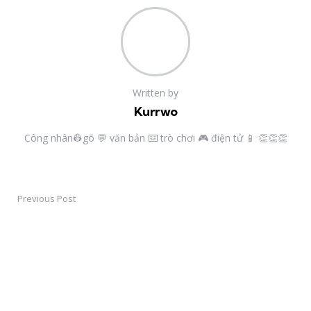
Written by
Kurrwo
Công nhân👷gõ 💬 văn bản ⌨️ trò chơi 🎮 điện tử 📱 👏👏👏
Previous Post
Post
navigation