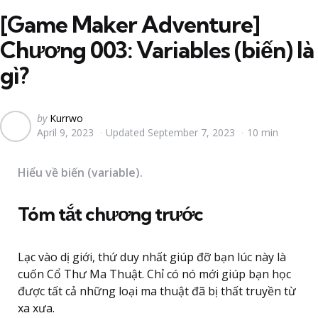
[Game Maker Adventure]
Chương 003: Variables (biến) là
gì?
Posted
by
Kurrwo
April 9, 2023
Updated
September 7, 2023
10 min
by
Hiểu về biến (variable).
Tóm tắt chương trước
Lạc vào dị giới, thứ duy nhất giúp đỡ bạn lúc này là
cuốn Cổ Thư Ma Thuật. Chỉ có nó mới giúp bạn học
được tất cả những loại ma thuật đã bị thất truyền từ
xa xưa.