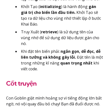
Khởi Tạo (
initializing
) là hành động
gán
giá trị cho biến lần đầu tiên.
Khởi Tạo sẽ
tạo ra dữ liệu cho vùng nhớ thiết lập ở bước
Khai Báo.
Truy Xuất (
retrieve
) là sử dụng tên của
vùng nhớ để sử dụng dữ liệu được gán cho
nó.
Khi đặt tên biến phải:
ngắn gọn, dễ đọc, dễ
liên tưởng và không gây lỗi.
Đặt tên là một
trong những kĩ năng
quan trọng nhất
khi
viết code.
Cốt truyện
Con Goblin giật mình hoảng sợ vì tiếng động lớn bất
ngờ, nó vội quay đầu bỏ chạy! Bạn đã đuổi được nó.