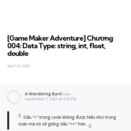
[Game Maker Adventure] Chương
004: Data Type: string, int, float,
double
April 13, 2023
A Wandering Bard
says:
September 7, 2023 at 4:26 PM
Dấu “=” trong code không được hiểu như trong
toán mà nó sẽ giống dấu “<=” hơn.