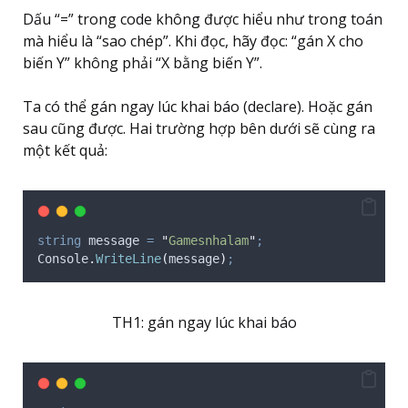
Dấu “=” trong code không được hiểu như trong toán
mà hiểu là “sao chép”. Khi đọc, hãy đọc: “gán X cho
biến Y” không phải “X bằng biến Y”.
Ta có thể gán ngay lúc khai báo (declare). Hoặc gán
sau cũng được. Hai trường hợp bên dưới sẽ cùng ra
một kết quả:
string
 message 
=
"
Gamesnhalam
"
;
Console
.
WriteLine
(
message
)
;
TH1: gán ngay lúc khai báo