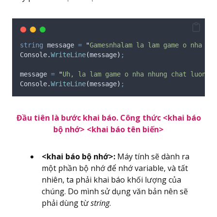
string
 message 
=
"
Gamesnhalam la lam game o nha ha
Console
.
WriteLine
(
message
)
;
message
=
"
Uh, la lam game o nha nhung chat luong 
Console
.
WriteLine
(
message
)
;
Đầu tiên là bước khai báo. Công thức <khai báo
bộ nhớ> <khai báo tên biến>
<khai báo bộ nhớ>:
Máy tính sẽ dành ra
một phần bộ nhớ để nhớ variable, và tất
nhiên, ta phải khai báo khối lượng của
chúng. Do mình sử dụng văn bản nên sẽ
phải dùng từ
string
.