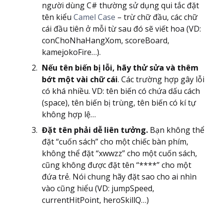
người dùng C# thường sử dụng qui tắc đặt
tên kiểu
Camel Case
– trừ chữ đầu, các chữ
cái đầu tiên ở mỗi từ sau đó sẽ viết hoa (VD:
conChoNhaHangXom, scoreBoard,
kamejokoFire…).
Nếu tên biến bị lỗi, hãy thử sửa và thêm
bớt một vài chữ cái
. Các trường hợp gây lỗi
có khá nhiều. VD: tên biến có chứa dấu cách
(space), tên biến bị trùng, tên biến có kí tự
không hợp lệ…
Đặt tên phải dễ liên tưởng.
Bạn không thể
đặt “cuốn sách” cho một chiếc bàn phím,
không thể đặt “xwwzz” cho một cuốn sách,
cũng không được đặt tên “****” cho một
đứa trẻ. Nói chung hãy đặt sao cho ai nhìn
vào cũng hiểu (VD: jumpSpeed,
currentHitPoint, heroSkillQ…)