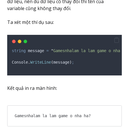
dữ liệu, nên dù dữ liệu có thay đổi thì tên của
variable cũng không thay đổi.
Ta xét một thí dụ sau:
string
 message 
=
"
Gamesnhalam la lam game o nha ha
Console
.
WriteLine
(
message
)
;
Kết quả in ra màn hình:
Gamesnhalam la lam game o nha ha?