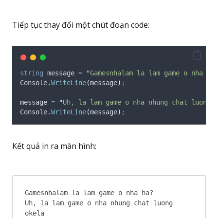
Tiếp tục thay đổi một chút đoạn code:
string
 message 
=
"
Gamesnhalam la lam game o nha ha
Console
.
WriteLine
(
message
)
;
message
=
"
Uh, la lam game o nha nhung chat luong 
Console
.
WriteLine
(
message
)
;
Kết quả in ra màn hình:
Gamesnhalam la lam game o nha ha?

Uh, la lam game o nha nhung chat luong 
okela