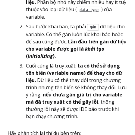
liệu.
Phần bộ nhớ này chiếm nhiều hay ít tuỳ
thuộc vào loại dữ liệu (
) của
data type
variable.
Sau bước khai báo, ta phải
dữ liệu cho
gán
variable. Có thể gán luôn lúc khai báo hoặc
để sau cũng được.
Lần đầu tiên gán dữ liệu
cho variable được gọi là
khởi tạo
(
initializing
).
Cuối cùng là truy xuất:
ta có thể sử dụng
tên biến (variable name) để thay cho dữ
liệu.
Dữ liệu có thể thay đổi trong chương
trình nhưng tên biến sẽ không thay đổi. Lưu
ý rằng,
nếu chưa gán giá trị cho variable
mà đã truy xuất có thể gây lỗi
, thông
thường lỗi này sẽ được IDE báo trước khi
bạn chạy chương trình.
Hãy phân tích lại thí dụ bên trên: