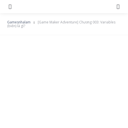
Menu
Se
Gamesnhalam
[Game Maker Adventure] Chương 003: Variables
(biến) là gì?