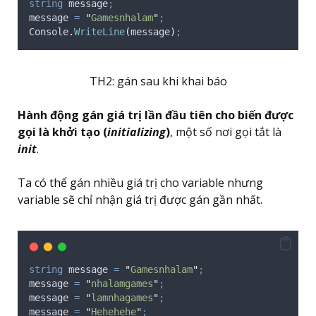
string
 message
;
message
=
"
Gamesnhalam
"
;
Console
.
WriteLine
(
message
)
;
TH2: gán sau khi khai báo
Hành động gán giá trị lần đầu tiên cho biến được
gọi là khởi tạo (
initializing
)
, một số nơi gọi tắt là
init
.
Ta có thể gán nhiều giá trị cho variable nhưng
variable sẽ chỉ nhận giá trị được gán gần nhất.
string
 message 
=
"
Gamesnhalam
"
;
message
=
"
nhalamgames
"
;
message
=
"
lamnhagames
"
;
message
=
"
Hehehehe
"
;