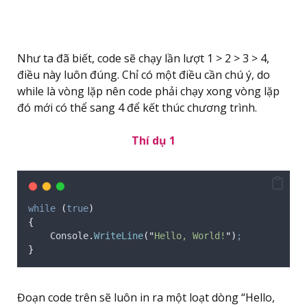
Như ta đã biết, code sẽ chạy lần lượt 1 > 2 > 3 > 4,
điều này luôn đúng. Chỉ có một điều cần chú ý, do
while là vòng lặp nên code phải chạy xong vòng lặp
đó mới có thể sang 4 để kết thúc chương trình.
Thí dụ 1
while
(
true
)
{
Console
.
WriteLine
(
"
Hello, World!
"
)
;
}
Đoạn code trên sẽ luôn in ra một loạt dòng “Hello,