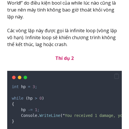
World!” do điều kiện bool của while lúc nào cũng là
true nên máy tính không bao giờ thoát khỏi vòng
lặp này.
Các vòng lặp này được gọi là infinite loop (vòng lặp
vô hạn). Infinite loop sẽ khiến chương trình không
thể kết thúc, lag hoặc crash.
Thí dụ 2
int
 hp 
=
3
;
while
(
hp
>
0
)
{
hp
-=
1
;
Console
.
WriteLine
(
"
You received 1 damage, your
}