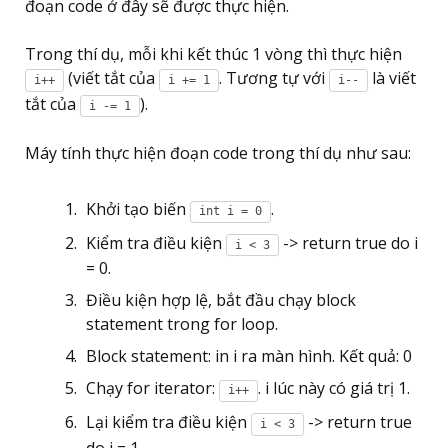
đoạn code ở đây sẽ được thực hiện.
Trong thí dụ, mỗi khi kết thúc 1 vòng thì thực hiện
(viết tắt của
. Tương tự với
là viết
i++
i += 1
i--
tắt của
).
i -= 1
Máy tính thực hiện đoạn code trong thí dụ như sau:
Khởi tạo biến
.
int i = 0
Kiểm tra điều kiện
-> return true do i
i < 3
= 0.
Điều kiện hợp lệ, bắt đầu chạy block
statement trong for loop.
Block statement: in i ra màn hình. Kết quả: 0
Chạy for iterator:
. i lúc này có giá trị 1.
i++
Lại kiểm tra điều kiện
-> return true
i < 3
do i = 1.