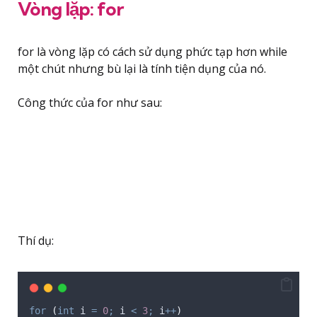
Vòng lặp: for
for là vòng lặp có cách sử dụng phức tạp hơn while
một chút nhưng bù lại là tính tiện dụng của nó.
Công thức của for như sau:
Thí dụ:
for
(
int
 i 
=
0
;
i
<
3
;
i
++
)