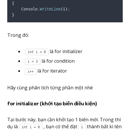
{
Console
.
WriteLine
(
i
)
;
}
Trong đó:
là for initializer
int i = 0
là for condition
i < 3
là for iterator
i++
Hãy cùng phân tích từng phần một nhé
for initializer (khởi tạo biến điều kiện)
Tại bước này, bạn cần khởi tạo 1 biến mới. Trong thí
dụ là
, bạn có thể đặt
thành bất kì tên
int i = 0
i