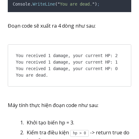
Console
.
WriteLine
(
"
You are dead.
"
)
;
Đoạn code sẽ xuất ra 4 dòng như sau:
You received 1 damage, your current HP: 2

You received 1 damage, your current HP: 1

You received 1 damage, your current HP: 0

You are dead.
Máy tính thực hiện đoạn code như sau:
Khởi tạo biến hp = 3.
Kiểm tra điều kiện
-> return true do
hp > 0