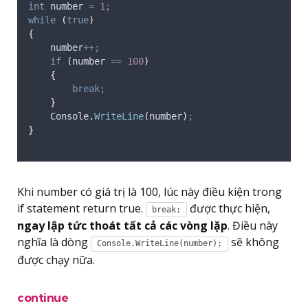
int
 number 
=
1
;
while
(
true
)
{
number
++;
if
(
number
==
100
)
{
break;
}
Console
.
WriteLine
(
number
)
;
}
Khi number có giá trị là 100, lúc này điều kiện trong
if statement return true.
được thực hiện,
break;
ngay lập tức thoát tất cả các vòng lặp
. Điều này
nghĩa là dòng
sẽ không
Console.WriteLine(number);
được chạy nữa.
continue