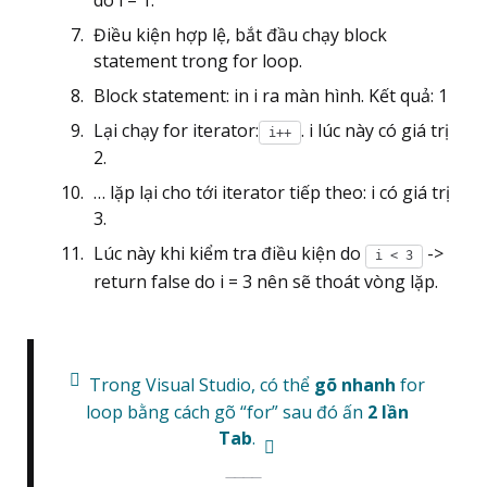
Điều kiện hợp lệ, bắt đầu chạy block
statement trong for loop.
Block statement: in i ra màn hình. Kết quả: 1
Lại chạy for iterator:
. i lúc này có giá trị
i++
2.
… lặp lại cho tới iterator tiếp theo: i có giá trị
3.
Lúc này khi kiểm tra điều kiện do
->
i < 3
return false do i = 3 nên sẽ thoát vòng lặp.
Trong Visual Studio, có thể
gõ nhanh
for
loop bằng cách gõ “for” sau đó ấn
2 lần
Tab
.