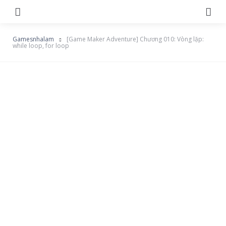
Menu
Se
Gamesnhalam
[Game Maker Adventure] Chương 010: Vòng lặp:
while loop, for loop