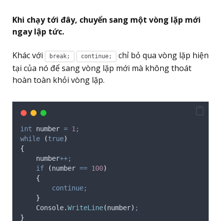
Khi chạy tới đây, chuyển sang một vòng lặp mới
ngay lập tức.
Khác với
chỉ bỏ qua vòng lặp hiện
break;
continue;
tại của nó để sang vòng lặp mới mà không thoát
hoàn toàn khỏi vòng lặp.
int
 number 
=
1
;
while
(
true
)
{
number
++;
if
(
number
==
100
)
{
continue;
}
Console
.
WriteLine
(
number
)
;
}