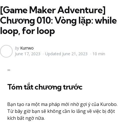
[Game Maker Adventure]
Chương 010: Vòng lặp: while
loop, for loop
Posted
by
Kurrwo
June 17, 2023
Updated
June 21, 2023
10 min
by
∞
Tóm tắt chương trước
Bạn tạo ra một ma pháp mới nhờ gợi ý của Kurobo.
Từ bây giờ bạn sẽ không cần lo lắng về việc bị đột
kích bất ngờ nữa.