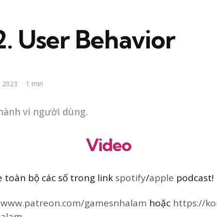
2. User Behavior
 2023
1 min
hành vi người dùng.
Video
 toàn bộ các số trong link
spotify
/
apple
podcast!
:
www.patreon.com/gamesnhalam
hoặc
https://ko
halam