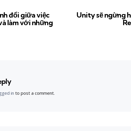
nh đổi giữa việc
Unity sẽ ngừng h
và làm với những
Re
eply
gged in
to post a comment.