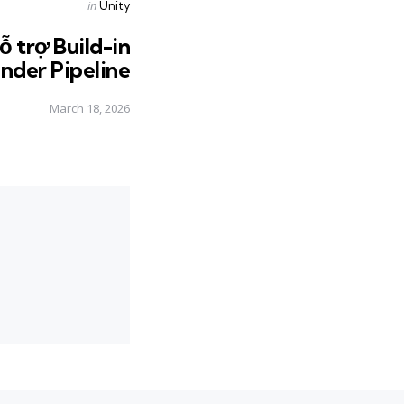
Posted
in
Unity
in
ỗ trợ Build-in
nder Pipeline
March 18, 2026