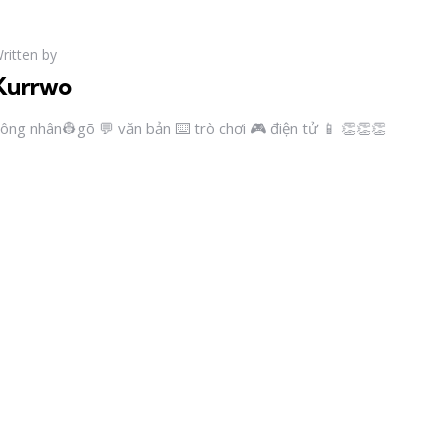
ritten by
Kurrwo
ông nhân👷gõ 💬 văn bản ⌨️ trò chơi 🎮 điện tử 📱 👏👏👏