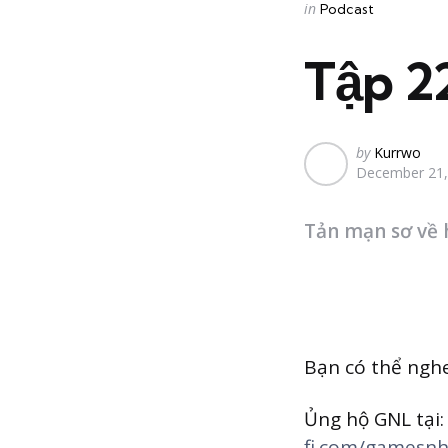
Categories
Posted
in
Podcast
in
Tập 2
Posted
by
Kurrwo
December 21,
by
Tản mạn sơ về 
Bạn có thể nghe
Ủng hộ GNL tại
fi.com/gamesn