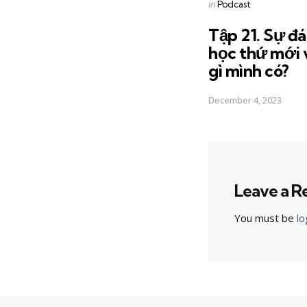
Posted
in
Podcast
in
Tập 21. Sự đá
học thứ mới 
gì mình có?
December 4, 2023
Leave a R
You must be
lo