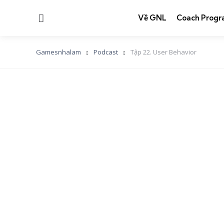
Menu
Về GNL
Coach Progr
Gamesnhalam
Podcast
Tập 22. User Behavior