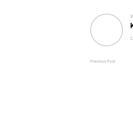
W
C
Previous Post
Post
navigation