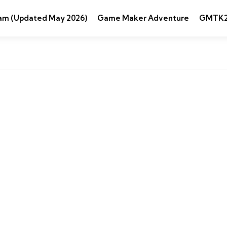
am (Updated May 2026)
Game Maker Adventure
GMTK2