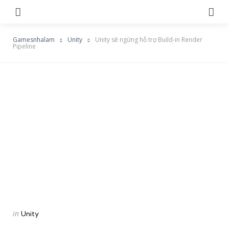
Menu
Se
Gamesnhalam
Unity
Unity sẽ ngừng hỗ trợ Build-in Render
Pipeline
Categories
Posted
in
Unity
in