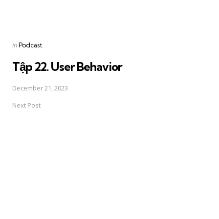
Posted
in
Podcast
in
Tập 22. User Behavior
December 21, 2023
Next Post