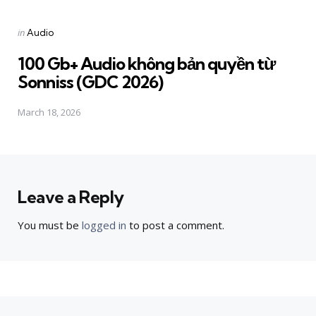
Posted
in
Audio
in
100 Gb+ Audio không bản quyền từ
Sonniss (GDC 2026)
March 18, 2026
Leave a Reply
You must be
logged in
to post a comment.