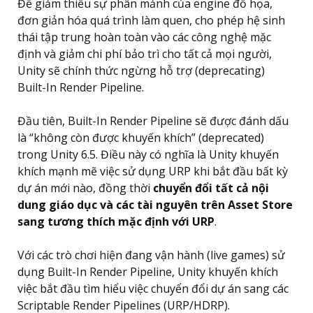
Để giảm thiểu sự phân mảnh của engine đồ họa,
đơn giản hóa quá trình làm quen, cho phép hệ sinh
thái tập trung hoàn toàn vào các công nghệ mặc
định và giảm chi phí bảo trì cho tất cả mọi người,
Unity sẽ chính thức ngừng hỗ trợ (deprecating)
Built-In Render Pipeline.
Đầu tiên, Built-In Render Pipeline sẽ được đánh dấu
là “không còn được khuyến khích” (deprecated)
trong Unity 6.5. Điều này có nghĩa là Unity khuyến
khích mạnh mẽ việc sử dụng URP khi bắt đầu bất kỳ
dự án mới nào, đồng thời
chuyển đổi tất cả nội
dung giáo dục và các tài nguyên trên Asset Store
sang tương thích mặc định với URP
.
Với các trò chơi hiện đang vận hành (live games) sử
dụng Built-In Render Pipeline, Unity khuyến khích
việc bắt đầu tìm hiểu việc chuyển đổi dự án sang các
Scriptable Render Pipelines (URP/HDRP).