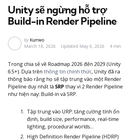
Unity sẽ ngừng hỗ trợ
Build-in Render Pipeline
Posted
by
Kurrwo
March 18, 2026
Updated
May 6, 2026
4 min
by
Trong chia sẻ về Roadmap 2026 đến 2029 (Unity
6.5+). Dựa trên
thông tin chính thức
, Unity đã ra
thông báo rằng họ sẽ tập trung vào một Render
Pipeline duy nhất là
SRP
thay vì 2 Render Pipeline
như hiện nay: Build-in và SRP.
Tập trung vào URP: tăng cường tính ổn
định, build size, performance, real-time
lighting, procedural worlds…
High Definition Render Pipeline (HDRP)