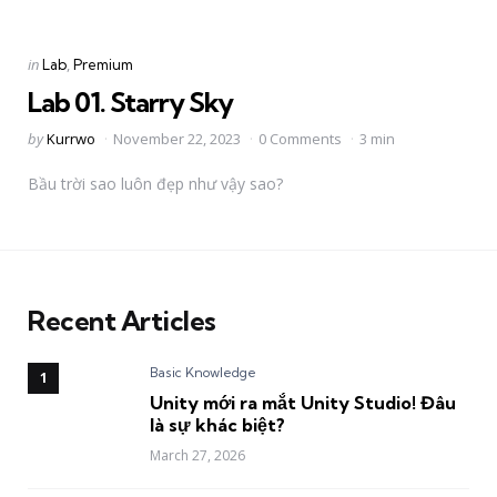
Categories
Posted
in
Lab
Premium
in
Lab 01. Starry Sky
Posted
by
Kurrwo
November 22, 2023
0 Comments
3 min
by
Bầu trời sao luôn đẹp như vậy sao?
Recent Articles
Basic Knowledge
Unity mới ra mắt Unity Studio! Đâu
là sự khác biệt?
March 27, 2026