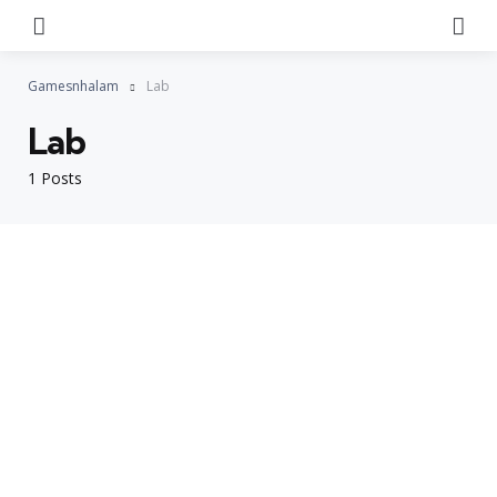
Menu
Se
Gamesnhalam
Lab
Lab
1 Posts