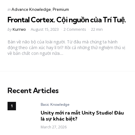
Categories
Posted
in
Advance Knowledge
Premium
in
Frontal Cortex. Cội nguồn của Trí Tuệ.
Posted
by
Kurrwo
August 15, 2023
2 Comments
22 min
by
Bàn về não bộ của loài người. Từ đâu mà chúng ta hành
động theo cảm xúc hay lí trí? Rồi cả những thử nghiệm thú vị
về bản chất con người nữa....
Recent Articles
Basic Knowledge
Unity mới ra mắt Unity Studio! Đâu
là sự khác biệt?
March 27, 2026